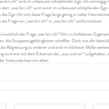
s bin ich“ wird im unbewusst schöpfenden Ego-Ich vorrangig in 
h dem „was bin ich“ wird somit im unbewusst schöpfenden Ego-
n das Ego-Ich sich diese Frage lange genug in vielen Inkarnatione
s die Frage von „wer bin ich“ in „was bin ich“ umformulieren.  
insichtlich der Frage „wer bin ich“ führt zu kollektiven Eigenar
n, die Gruppenzugehörigkeiten schaffen. Doch wie alle Identitä
 die Abgrenzung zu anderen und sind im höchsten Maße wertend
 wird erst mit dem Erkennen des „was sind wir“ aufgehoben, d
 der Verbundenheit mit allem.    