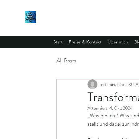
Start
Preise & Kontakt
Über mich
Bl
All Posts
ettemeditation
30. A
Transforma
Aktualisiert:
4. Okt. 2024
„Was bin ich / Was sind
stellt und dabei zur ind