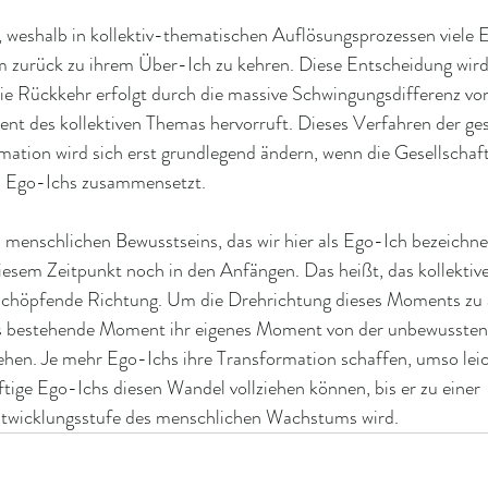
 weshalb in kollektiv-thematischen Auflösungsprozessen viele E
 zurück zu ihrem Über-Ich zu kehren. Diese Entscheidung wird
ie Rückkehr erfolgt durch die massive Schwingungsdifferenz vo
nt des kollektiven Themas hervorruft. Dieses Verfahren der gese
ation wird sich erst grundlegend ändern, wenn die Gesellschaft
n Ego-Ichs zusammensetzt.
menschlichen Bewusstseins, das wir hier als Ego-Ich bezeichnet
iesem Zeitpunkt noch in den Anfängen. Das heißt, das kollekti
schöpfende Richtung. Um die Drehrichtung dieses Moments zu ä
s bestehende Moment ihr eigenes Moment von der unbewussten 
hen. Je mehr Ego-Ichs ihre Transformation schaffen, umso leic
tige Ego-Ichs diesen Wandel vollziehen können, bis er zu einer 
ntwicklungsstufe des menschlichen Wachstums wird.      