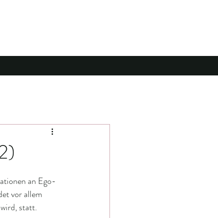
2)
rationen an Ego-
det vor allem 
ird, statt.