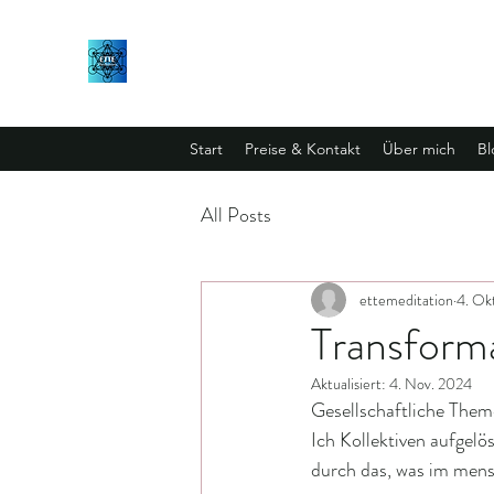
Start
Preise & Kontakt
Über mich
Bl
All Posts
ettemeditation
4. Ok
Transform
Aktualisiert:
4. Nov. 2024
Gesellschaftliche The
Ich Kollektiven aufgelös
durch das, was im mens