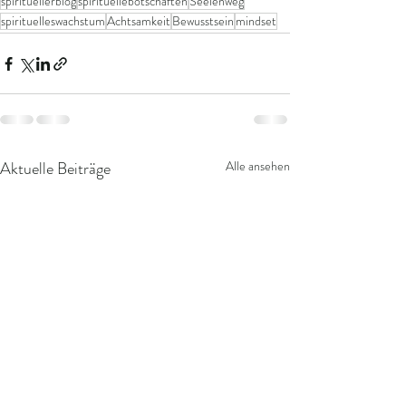
spirituellerblog
spirituellebotschaften
Seelenweg
spirituelleswachstum
Achtsamkeit
Bewusstsein
mindset
Aktuelle Beiträge
Alle ansehen