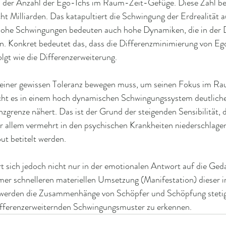
u der Anzahl der Ego-Ichs im Raum-Zeit-Gefüge. Diese Zahl bel
ht Milliarden. Das katapultiert die Schwingung der Erdrealität au
ohe Schwingungen bedeuten auch hohe Dynamiken, die in der Du
n. Konkret bedeutet das, dass die Differenzminimierung von E
olgt wie die Differenzerweiterung.
n einer gewissen Toleranz bewegen muss, um seinen Fokus im R
cht es in einem hoch dynamischen Schwingungssystem deutliche
zgrenze nähert. Das ist der Grund der steigenden Sensibilität, di
or allem vermehrt in den psychischen Krankheiten niederschlagen
ut betitelt werden.
rt sich jedoch nicht nur in der emotionalen Antwort auf die Ge
mer schnelleren materiellen Umsetzung (Manifestation) dieser
werden die Zusammenhänge von Schöpfer und Schöpfung stetig
 differenzerweiternden Schwingungsmuster zu erkennen.