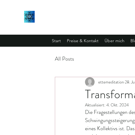
Start
Preise & Kontakt
Über mich
Bl
All Posts
ettemeditation
28. J
Transforma
Aktualisiert:
4. Okt. 2024
Die Fragestellungen de
Schwingungssteigerung d
eines Kollektivs ist. Das