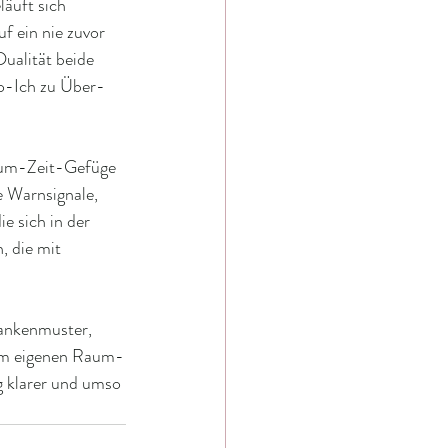
äuft sich 
f ein nie zuvor 
alität beide 
go-Ich zu Über-
aum-Zeit-Gefüge 
 Warnsignale, 
e sich in der 
, die mit 
dankenmuster, 
 im eigenen Raum-
 klarer und umso 