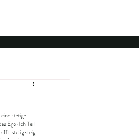
eine stetige 
das Ego-Ich Teil 
fft, stetig steigt 